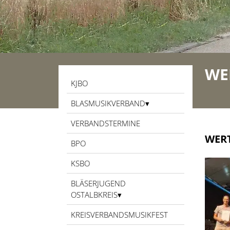
WE
KJBO
BLASMUSIKVERBAND
VERBANDSTERMINE
WERT
BPO
KSBO
BLÄSERJUGEND
OSTALBKREIS
KREISVERBANDSMUSIKFEST