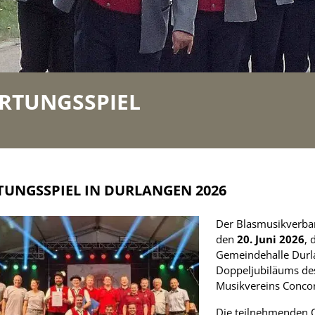
Unsere Verein
Commusic
Links
RTUNGSSPIEL
News-Archiv
Impressum
UNGSSPIEL IN DURLANGEN 2026
Datenschutz
Der Blasmusikverban
den
20. Juni 2026
, 
Gemeindehalle Durl
Doppeljubiläums de
Musikvereins Concor
Die teilnehmenden O