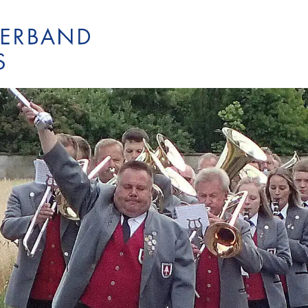
KJBO
Blasmusikverb
Verbandstermi
BPO
KSBO
Bläserjugend O
Kreisverbands
Wertungsspiel