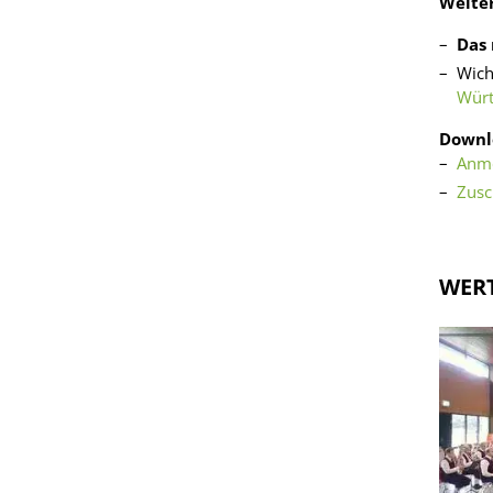
Weite
Das 
Wich
Wür
Downl
Anme
Zusc
WERT