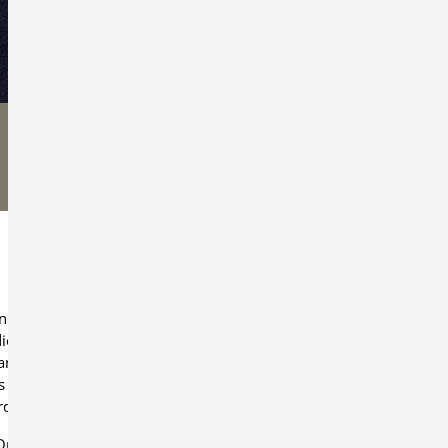
e
d Ostalbkreis e.V. veranstaltete am Samstag,
die diesjährigen Wertungsspiele in der
angen. Die Veranstaltung fand im Rahmen des
s Musikvereins Zimmerbach und des
dia Durlangen statt.
rchester präsentierten sich in den beiden