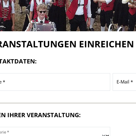
Unsere Verein
Commusic
Links
RANSTALTUNGEN EINREICHEN
News-Archiv
TAKTDATEN:
Impressum
 *
E-Mail *
Datenschutz
N IHRER VERANSTALTUNG:
rie *