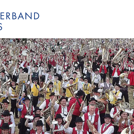
KJBO
Blasmusikverb
Verbandstermi
BPO
KSBO
Bläserjugend O
Kreisverbands
Wertungsspiel