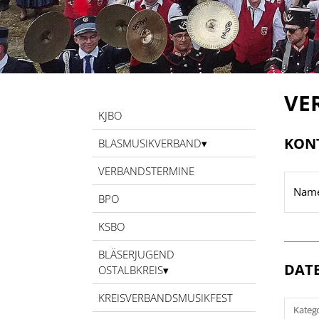
VE
KJBO
KON
BLASMUSIKVERBAND
VERBANDSTERMINE
Name
BPO
KSBO
BLÄSERJUGEND
DATE
OSTALBKREIS
KREISVERBANDSMUSIKFEST
Katego