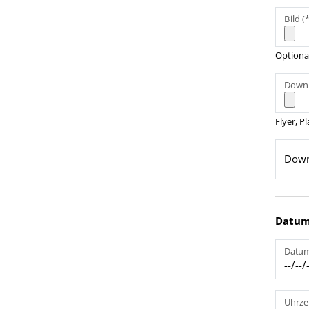
Bild (
Optiona
Downl
Flyer, P
Down
Datum
Datum
Uhrze