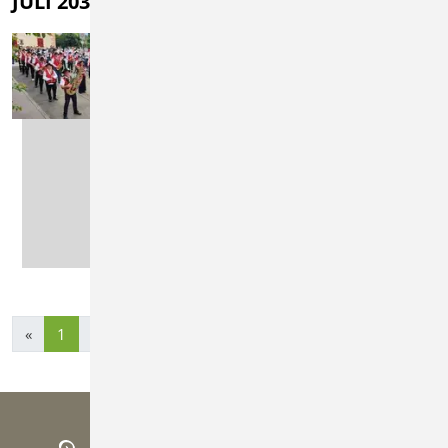
JULI 2030
14.07.2030
Kreisverbandsmusik
fest und 100-jähriges
Jubiläum
Musikverein
Essingen
MEHR
LESEN
«
1
»