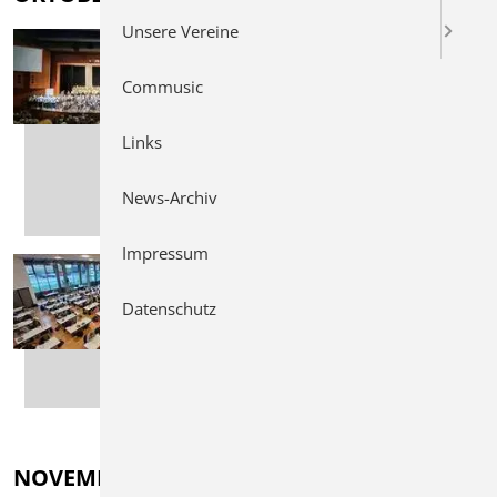
Unsere Vereine
18.10.2026
Commusic
Galakonzert der
Bläserphilharmonie
Links
Ostalb
News-Archiv
MEHR
LESEN
Impressum
29.10.2026 - 01.11.2026
Datenschutz
D1-Herbstlehrgang
MEHR
LESEN
NOVEMBER 2026