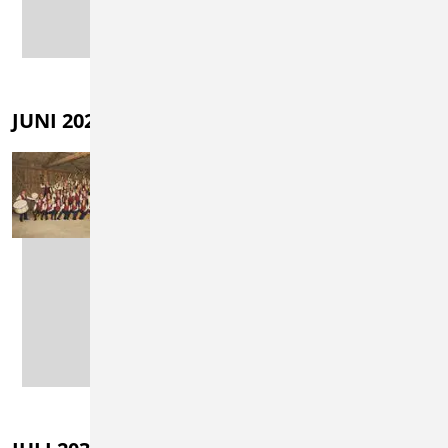
MEHR
LESEN
JUNI 2028
15.06.2028 - 19.06.2028
Kreisverbandsmusik
fest und 75-jähriges
Jubiläum
Musikverein
Holzhausen
MEHR
LESEN