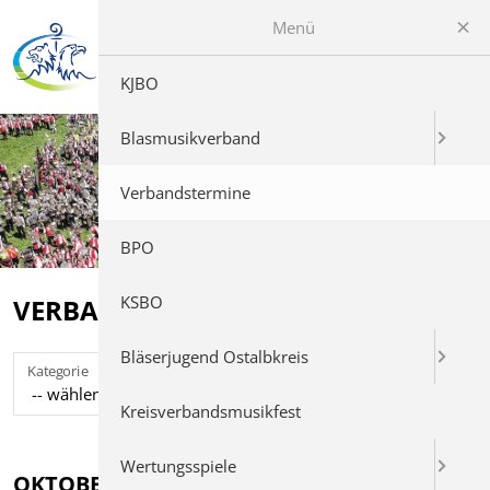
Menü
KJBO
Blasmusikverband
Verbandstermine
BPO
KSBO
VERBANDSTERMINE
Bläserjugend Ostalbkreis
Kategorie
Suchen
Kreisverbandsmusikfest
Wertungsspiele
OKTOBER 2026