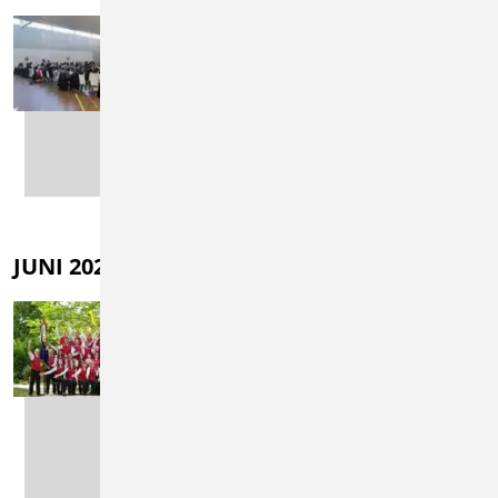
22.11.2026
Tagung der
Bläserjugend
MEHR
LESEN
JUNI 2027
17.06.2027 - 20.06.2027
Kreisverbandsmusik
fest und 175-jähriges
Jubiläum
Musikverein
Westhausen