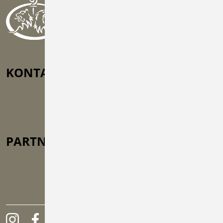
KONTAKT
Europaplatz 2, 73525 Schwäbisch
Gmünd
geschaeftsstelle@bmvok.de
+49 (0) 71 71 / 324 220
PARTNER