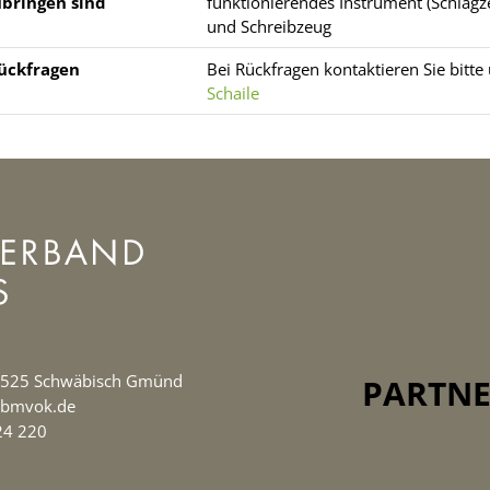
bringen sind
funktionierendes Instrument (Schlag
und Schreibzeug
ückfragen
Bei Rückfragen kontaktieren Sie bitt
Schaile
73525 Schwäbisch Gmünd
PARTN
e@bmvok.de
324 220