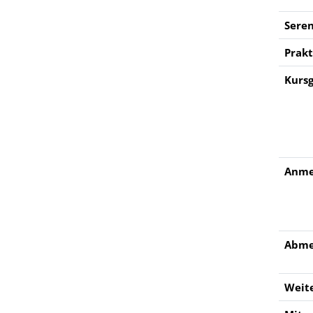
Sere
Prakt
Kurs
Anme
Abme
Weit