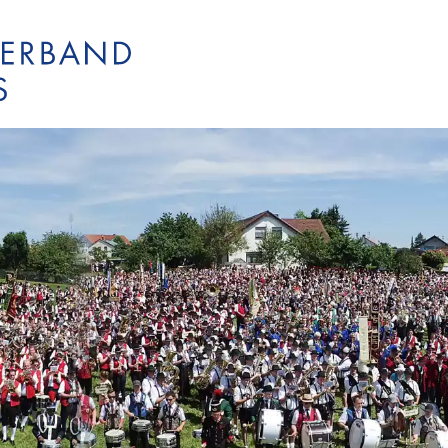
KJBO
Blasmusikverb
Verbandstermi
BPO
KSBO
Bläserjugend O
Kreisverbands
Wertungsspiel