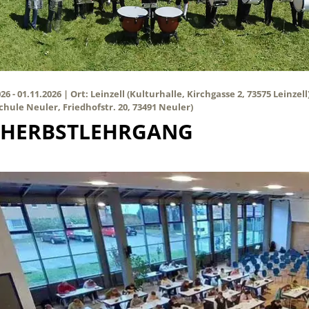
Unsere Verein
Commusic
Links
26 - 01.11.2026 | Ort: Leinzell (Kulturhalle, Kirchgasse 2, 73575 Leinzel
chule Neuler, Friedhofstr. 20, 73491 Neuler)
News-Archiv
-HERBSTLEHRGANG
Impressum
Datenschutz