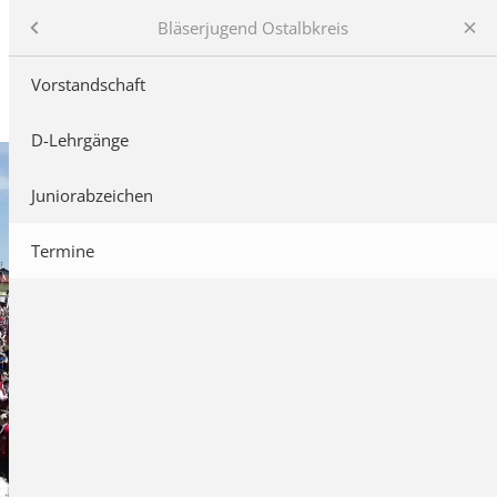
Bläserjugend Ostalbkreis
Vorstandschaft
and
D-Lehrgänge
ne
Juniorabzeichen
Termine
stalbkreis
musikfest
e