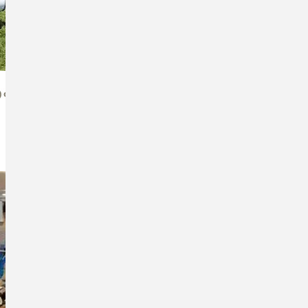
e
l) oder Neuler
... als PDF
... jetzt
anmelden